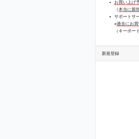
お買い上げ
（
本当に親
サポートサ
※
過去にお買
（キーボー
新規登録