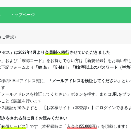
-
(current)
トップページ
（ご新規）
セス」は2022年4月より
会員制へ移行
させていただきました
号」および「確認コード」をお持ちでない方は【新規登録】をお願い申
は下記フォームより
「姓 名」「E-Mail」「8文字以上のパスワード（半
様のE-Mailアドレス宛に、
「メールアドレスを検証してください」
とい
ます
「メールアドレスを検証してください」ボタンを押す、またはURLをブ
ることで認証を行います
レス認証が済みますと、【お客様サイト（本登録）】にログインできる
続きをされる前に良くお読みください
【
有償サービス
】です（本登録時に「
入会金(55,000円)
」を頂戴します）