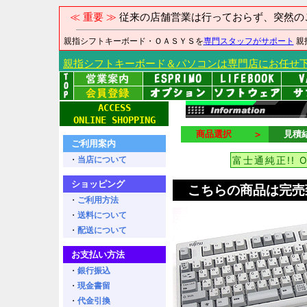
≪ 重要 ≫
従来の店舗営業は行っておらず、突然の
親指シフトキーボード・ＯＡＳＹＳを
専門スタッフがサポート
親
親指シフトキーボード＆パソコンは専門店にお任せ
ACCESS
ONLINE SHOPPING
商品選択
＞
見積
ご利用案内
・
当店について
富士通純正!! 
ショッピング
こちらの商品は完売
・
ご利用方法
・
送料について
・
配送について
お支払い方法
・
銀行振込
・
現金書留
・
代金引換