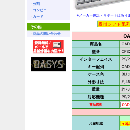
・
分割
・
コンビニ
※メーカー保証・サポートはあり
・
カード
親指シフト配
その他
・
商品の問い合わせ
O
商品名
OAD
型番
CP3
インターフェイス
PS/2
キー配列
OAD
ケース色
BL
外形寸法
約45
重量
約78
対応機種
PS
商品選択
お届地域