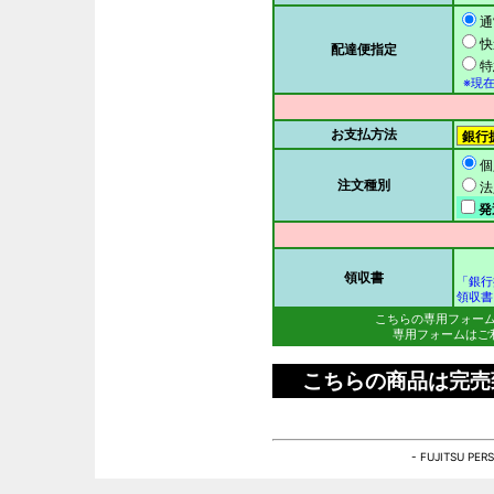
通
快
配達便指定
特
※現在
お支払方法
個
注文種別
法
発
領収書
「銀行
領収書
こちらの専用フォー
専用フォームはご
こちらの商品は完売
- FUJITSU PE