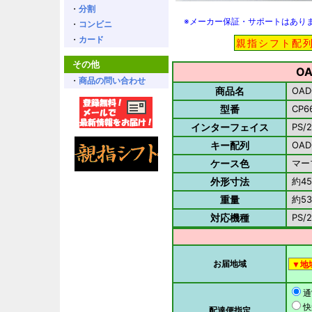
・
分割
※メーカー保証・サポートはあり
・
コンビニ
・
カード
親指シフト配
その他
O
・
商品の問い合わせ
商品名
OAD
型番
CP66
インターフェイス
PS/2
キー配列
OAD
ケース色
マー
外形寸法
約452
重量
約53
対応機種
PS
お届地域
通
快
配達便指定