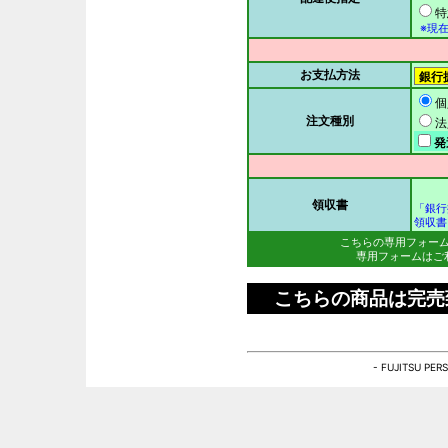
特
※現在
お支払方法
個
注文種別
法
発
領収書
「銀行
領収書
こちらの専用フォー
専用フォームはご
こちらの商品は完売
- FUJITSU PE