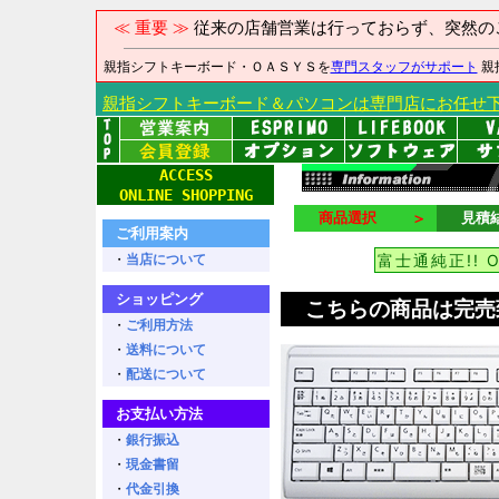
≪ 重要 ≫
従来の店舗営業は行っておらず、突然の
親指シフトキーボード・ＯＡＳＹＳを
専門スタッフがサポート
親
親指シフトキーボード＆パソコンは専門店にお任せ
ACCESS
ONLINE SHOPPING
商品選択
＞
見積
ご利用案内
・
当店について
富士通純正!! 
ショッピング
こちらの商品は完売
・
ご利用方法
・
送料について
・
配送について
お支払い方法
・
銀行振込
・
現金書留
・
代金引換