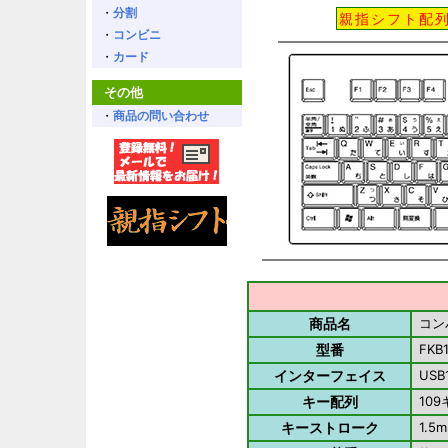
・
分割
親指シフト配
・
コンビニ
・
カード
その他
・
商品の問い合わせ
商品名
コン
型番
FKB1
インターフェイス
USB1
キー配列
10
キーストローク
1.5