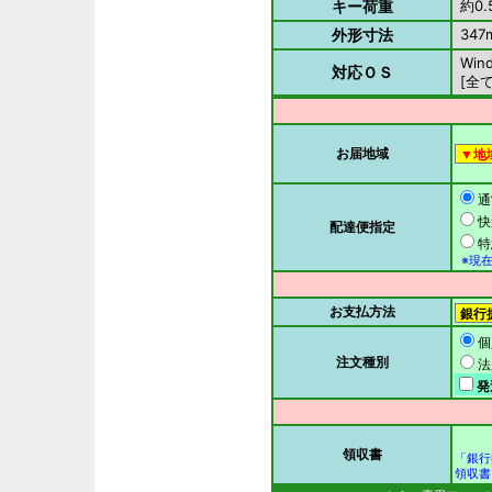
キー荷重
約0.5
外形寸法
347m
Wind
対応ＯＳ
[全
お届地域
通
快
配達便指定
特
※現在
お支払方法
個
注文種別
法
発
領収書
「銀行
領収書