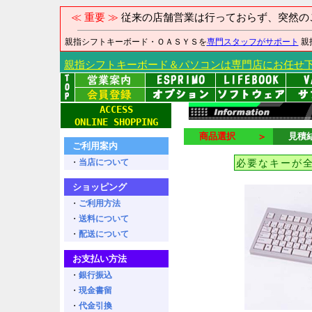
≪ 重要 ≫
従来の店舗営業は行っておらず、突然の
親指シフトキーボード・ＯＡＳＹＳを
専門スタッフがサポート
親
親指シフトキーボード＆パソコンは専門店にお任せ
ACCESS
ONLINE SHOPPING
商品選択
＞
見積
ご利用案内
・
当店について
必要なキーが全
ショッピング
・
ご利用方法
・
送料について
・
配送について
お支払い方法
・
銀行振込
・
現金書留
・
代金引換