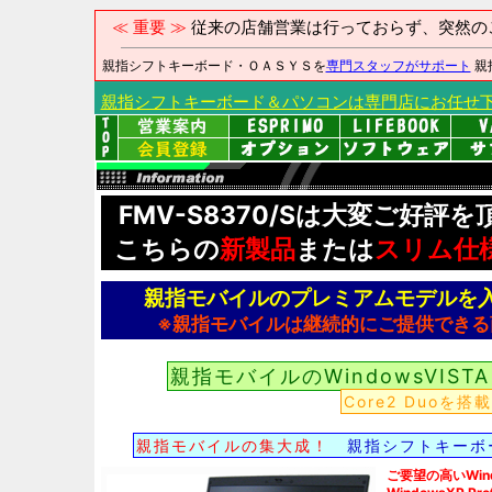
≪ 重要 ≫
従来の店舗営業は行っておらず、突然の
親指シフトキーボード・ＯＡＳＹＳを
専門スタッフがサポート
親
親指シフトキーボード＆パソコンは専門店にお任せ
FMV-S8370/Sは大変ご好評
こちらの
新製品
または
スリム仕
親指モバイルのプレミアムモデルを
※親指モバイルは継続的にご提供できる
親指モバイルのWindowsVIS
Core2 Duo
親指モバイルの集大成！
親指シフトキーボ
ご要望の高いWin