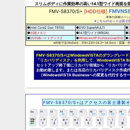
スリムボディに作業効率の高い14.1型ワイド画面
FMVNS
FMV-S8370/S+
[HDD仕様]
本体の詳細スペッ
※こちらのセットは富
●Intel Core2 Duo T8100
●DVD SuperMULTI
●
●
4GBメモリ
●14.1型ワイド(WXGA)
●
●
250GBハードディスク
●
WindowsXP Professional(DG)
●
J
※外形寸法(WxDxH)：316×235×24.3〜34.0mm・質量
FMV-S8370/S+はWindowsVISTAのダウング
「リカバリディスク」を利用して、WindowsVISTA B
セットアップ終了後にリカバリ領域から「リカバリデ
お勧め致します。または当店のリカバリディスク作成
（WindowsVISTA Businessへの変更を代行す
FMV-S8370/S+はアクセスの富士通