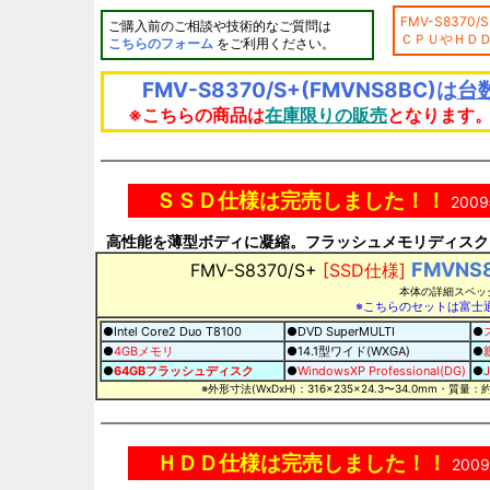
FMV-S837
ご購入前のご相談や技術的なご質問は
ＣＰＵやＨＤ
こちらのフォーム
をご利用ください。
FMV-S8370/S+(FMVNS8BC)は
台
※こちらの商品は
在庫限りの販売
となります
ＳＳＤ仕様は完売しました！！
200
高性能を薄型ボディに凝縮。フラッシュメモリディス
FMVNS
FMV-S8370/S+
[SSD仕様]
本体の詳細スペッ
※こちらのセットは富
●Intel Core2 Duo T8100
●DVD SuperMULTI
●
●
4GBメモリ
●14.1型ワイド(WXGA)
●
●
64GBフラッシュディスク
●
WindowsXP Professional(DG)
●
J
※外形寸法(WxDxH)：316×235×24.3〜34.0mm・質量
ＨＤＤ仕様は完売しました！！
200