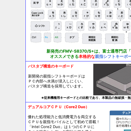
新発売のFMV-S8370/S+は、富士通専門
オススメできる
本格的な
親指シフトキーボ
バスタブ構造のキーボード
新開発の親指シフトキーボードは
ＰＣ内部へ水滴が浸入しにくい、
バスタブ構造を採用しています。
※従来機種用キーボードとの比較であり、本製品の無破損・無
デュアルコアＣＰＵ（Core2 Duo）
優れた処理能力と低消費電力を両立する
ＣＰＵを親指モバイルとして初めて搭載！
「Intel Core2 Duo」は１つのＣＰＵに