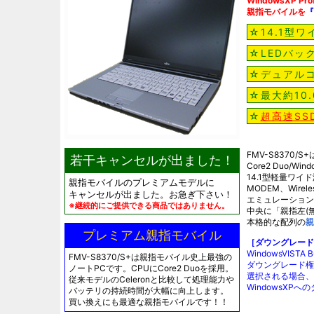
WindowsXP P
親指モバイルを
『
☆14.1型
☆LEDバッ
☆デュアル
☆最大約10
☆
超高速SS
FMV-S8370/S
若干キャンセルが出ました！
Core2 Duo/W
14.1型軽量ワイド液
親指モバイルのプレミアムモデルに
MODEM、Wir
キャンセルが出ました。お急ぎ下さい！
エミュレーション
※継続的にご提供できる商品ではありません。
中央に「親指左(
本格的な配列の
親
プレミアム親指モバイル
［ダウングレード
WindowsVIST
FMV-S8370/S+は親指モバイル史上最強の
ダウングレード権を行使
ノートPCです。CPUにCore2 Duoを採用。
選択される場合、
従来モデルのCeleronと比較して処理能力や
WindowsXP
バッテリの持続時間が大幅に向上します。
買い換えにも最適な親指モバイルです！！